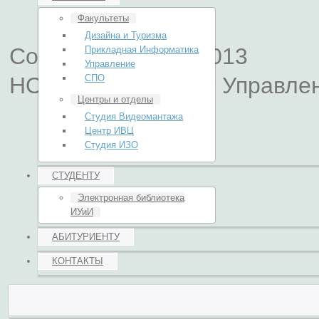
Факультеты
Дизайна и Туризма
Copyright © 2004-2013
Прикладная Информатика
Управление
НОУ ВПО Институт Управле
СПО
Центры и отделы
Студия Видеомантажа
Центр ИВЦ
Студия ИЗО
СТУДЕНТУ
Электронная библиотека
ИУиИ
АБИТУРИЕНТУ
КОНТАКТЫ