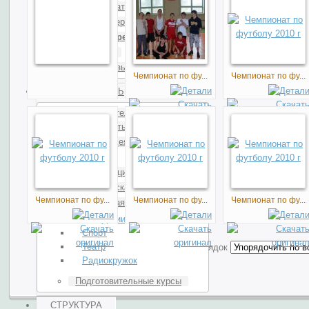
Преподаватели
Видеогалерея
Фотогалерея
Вакансии
Наши Друзья и Партнеры
Чемпионат по фу...
Чемпионат по фу...
ДЕЯТЕЛЬНОСТЬ
Образовательная
деятельность
Научная деятельность
Конференции, олимпиады
Издательская
Чемпионат по фу...
Чемпионат по фу...
Чемпионат по фу...
Внеучебная
Экскурсии и выставки
Спорт
Театр
Порядок
Радиокружок
Подготовительные курсы
СТРУКТУРА