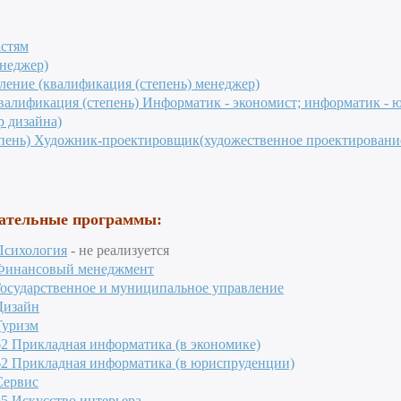
стям
неджер)
вление
(квалификация (степень) менеджер)
алификация (степень) Информатик - экономист; информатик - ю
р дизайна)
епень) Художник-проектировщик(художественное проектировани
вательные программы:
Психология
- не реализуется
инансовый менеджмент
Государственное и муниципальное управление
Дизайн
Туризм
62 Прикладная информатика (в экономике)
62 Прикладная информатика (в юриспруденции)
Сервис
5 Искусство интерьера