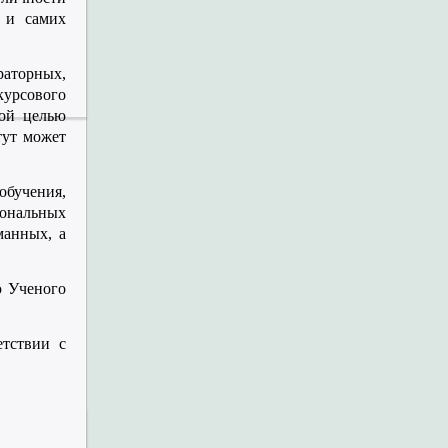
а и самих
раторных,
урсового
ной целью
тут может
бучения,
ональных
манных, а
ю Ученого
етствии с