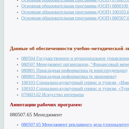
Основная образовательная программа (ООП) 080010
Основная образовательная программа (ООП) 100103.6
Основная образовательная программа (ООП) 080507.
Данные об обеспеченности учебно-методической л
080504 Государственное и муниципальное управлени
080507 Менеджмент организации, "Финансовый мен
080801 Прикладная информатика (в юриспруденции)
080801 Прикладная информатика (в экономике)
100103 Социально-культурный сервис и туризм, «Им
100103 Социально-культурный сервис и туризм, «Тур
070603.62 Искусство интерьера
Аннотации рабочих программ:
080507.65 Менеджмент
080507.65 Менеджмент рекламного дела (специалитет