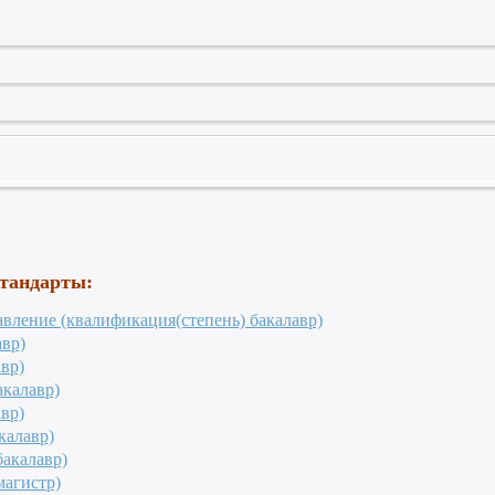
стандарты:
вление (квалификация(степень) бакалавр)
авр)
вр)
акалавр)
вр)
калавр)
акалавр)
магистр)