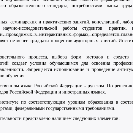
ого образовательного стандарта, потребностями рынка труд
ных, семинарских и практических занятий, консультаций, лабо
 научно-исследовательской работы студентов, практик, к
ий, проводимых в интерактивных формах, определяется глав
ляет не менее тридцати процентов аудиторных занятий. Инсти
овательного процесса, выбора форм, методов и средств о
логий создает условия обучающимся для освоения професси
авленности. Запрещается использование и проведение антигу
ов обучения.
рственном языке Российской Федерации - русском. По решени
родов Российской Федерации и иностранных языках.
нституте по соответствующим уровням образования в соотв
ртами, федеральными государственными требованиями.
ятельности представлено наличием следующих элементов: