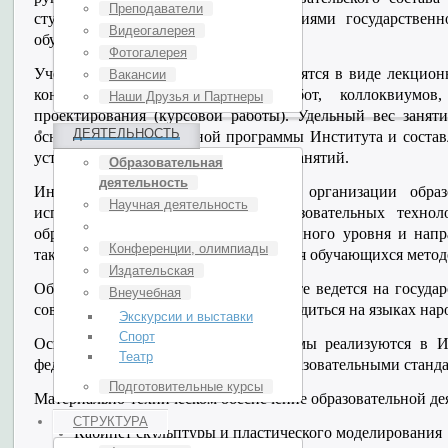
Преподаватели
студента в соответствии с требованиями государственн
Видеогалерея
обучаемых.
Фотогалерея
Учебные занятия в Институте проводятся в виде лекцион
Вакансии
контрольных, самостоятельных работ, коллоквиумов,
Наши Друзья и Партнеры
проектирования (курсовой работы). Удельный вес занят
ДЕЯТЕЛЬНОСТЬ
основной образовательной программы Института и состав
устанавливать другие виды учебных занятий.
Образовательная
деятельность
Институт путем целенаправленной организации образ
Научная деятельность
использования дистанционных образовательных техно
образовательных программ определенного уровня и напр
Конференции, олимпиады
также опасных для жизни или здоровья обучающихся метод
Издательская
Образовательный процесс в Институте ведется на госуда
Внеучебная
совета Института занятия могут проводиться на языках на
Экскурсии и выставки
Спорт
Основные образовательные программы реализуются в И
Театр
федеральными государственными образовательными станда
Подготовительные курсы
Материально-техническом обеспечение образовательной де
СТРУКТУРА
Кабинет скульптуры и пластического моделирования