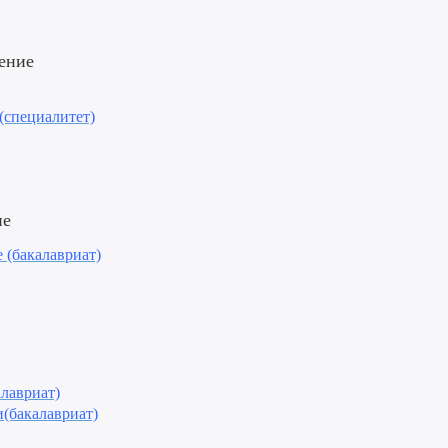
ение
(специалитет)
ие
 (бакалавриат)
лавриат)
(бакалавриат)