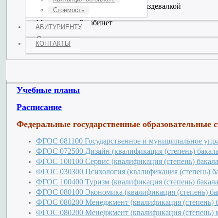
Спортивно-тренажёрный зал с раздевалкой
Стоимость
Медицинский кабинет
АБИТУРИЕНТУ
Столовая
КОНТАКТЫ
Численность обучающихся в Институте
Учебные планы
Расписание
Федеральные государственные образовательные 
ФГОС 081100 Государственное и муниципальное упра
ФГОС 072500 Дизайн (квалификация (степень) бакал
ФГОС 100100 Сервис (квалификация (степень) бакала
ФГОС 030300 Психология (квалификация (степень) б
ФГОС 100400 Туризм (квалификация (степень) бакала
ФГОС 080100 Экономика (квалификация (степень) ба
ФГОС 080200 Менеджмент (квалификация (степень) б
ФГОС 080200 Менеджмент (квалификация (степень) 