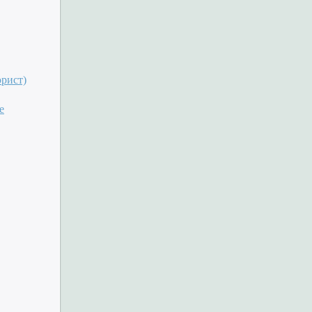
рист)
е